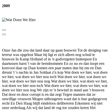
2009
Onze Jan die zou dat land daar op gaan bouwen Tot de dreiging van
terreur was opgelost Maar hij ligt er zich alleen nog schuil te
houwen In Kamp Holland of in 'n godvergeten buitenpost En
daartussen barst 't van de bermbommen En zo nu en dan loopt een
konvooi daar op Daar komen een paar maten dan bij om en Dan
dreunt 't 's nachts in Jan Soldaat z'n kop Wat doen we hier, wat doen
we hier, wat doen we hier nou toch Wat doen we hier, wat doen we
hier, wat doen we hier nou nog Wat doen we hier, wat doen we hier,
wat doen we hier nou toch Wat doen we hier, wat doen we hier, wat
doen we hier nou nog We zijn er 'n bewind in stand aan 't houwen
Dat door en door corrupt is en dat zegt Tegen mannen dat ze
onwillige vrouwen Mogen uithongeren want dat is hun godgegeven
recht En Den Haag blijft eindeloos delibereren Erkennen wij niet
onze nederlaag Als wij dat land de rug toe zouden keren Het