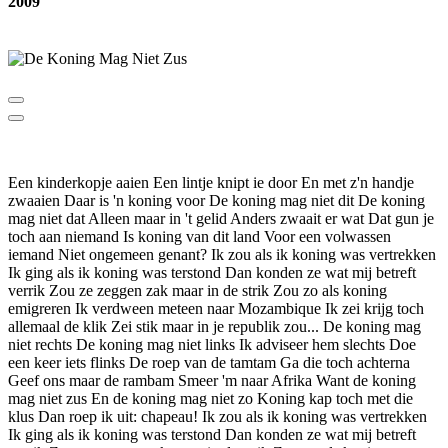
2009
Een kinderkopje aaien Een lintje knipt ie door En met z'n handje
zwaaien Daar is 'n koning voor De koning mag niet dit De koning
mag niet dat Alleen maar in 't gelid Anders zwaait er wat Dat gun je
toch aan niemand Is koning van dit land Voor een volwassen
iemand Niet ongemeen genant? Ik zou als ik koning was vertrekken
Ik ging als ik koning was terstond Dan konden ze wat mij betreft
verrik Zou ze zeggen zak maar in de strik Zou zo als koning
emigreren Ik verdween meteen naar Mozambique Ik zei krijg toch
allemaal de klik Zei stik maar in je republik zou... De koning mag
niet rechts De koning mag niet links Ik adviseer hem slechts Doe
een keer iets flinks De roep van de tamtam Ga die toch achterna
Geef ons maar de rambam Smeer 'm naar Afrika Want de koning
mag niet zus En de koning mag niet zo Koning kap toch met die
klus Dan roep ik uit: chapeau! Ik zou als ik koning was vertrekken
Ik ging als ik koning was terstond Dan konden ze wat mij betreft