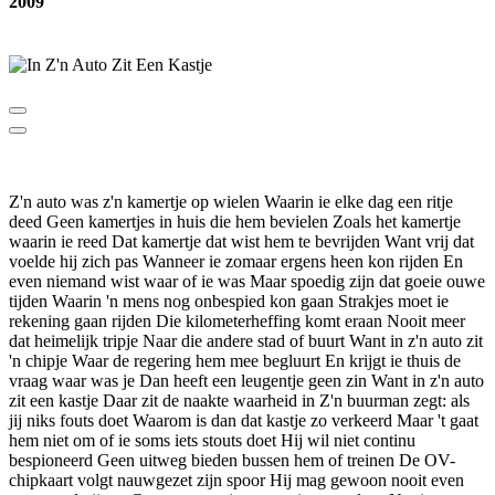
2009
Z'n auto was z'n kamertje op wielen Waarin ie elke dag een ritje
deed Geen kamertjes in huis die hem bevielen Zoals het kamertje
waarin ie reed Dat kamertje dat wist hem te bevrijden Want vrij dat
voelde hij zich pas Wanneer ie zomaar ergens heen kon rijden En
even niemand wist waar of ie was Maar spoedig zijn dat goeie ouwe
tijden Waarin 'n mens nog onbespied kon gaan Strakjes moet ie
rekening gaan rijden Die kilometerheffing komt eraan Nooit meer
dat heimelijk tripje Naar die andere stad of buurt Want in z'n auto zit
'n chipje Waar de regering hem mee begluurt En krijgt ie thuis de
vraag waar was je Dan heeft een leugentje geen zin Want in z'n auto
zit een kastje Daar zit de naakte waarheid in Z'n buurman zegt: als
jij niks fouts doet Waarom is dan dat kastje zo verkeerd Maar 't gaat
hem niet om of ie soms iets stouts doet Hij wil niet continu
bespioneerd Geen uitweg bieden bussen hem of treinen De OV-
chipkaart volgt nauwgezet zijn spoor Hij mag gewoon nooit even