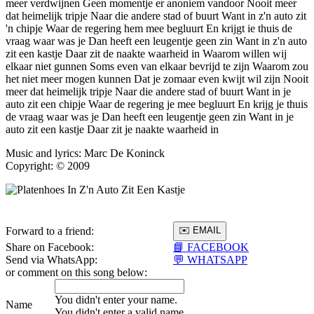
meer verdwijnen Geen momentje er anoniem vandoor Nooit meer
dat heimelijk tripje Naar die andere stad of buurt Want in z'n auto zit
'n chipje Waar de regering hem mee begluurt En krijgt ie thuis de
vraag waar was je Dan heeft een leugentje geen zin Want in z'n auto
zit een kastje Daar zit de naakte waarheid in Waarom willen wij
elkaar niet gunnen Soms even van elkaar bevrijd te zijn Waarom zou
het niet meer mogen kunnen Dat je zomaar even kwijt wil zijn Nooit
meer dat heimelijk tripje Naar die andere stad of buurt Want in je
auto zit een chipje Waar de regering je mee begluurt En krijg je thuis
de vraag waar was je Dan heeft een leugentje geen zin Want in je
auto zit een kastje Daar zit je naakte waarheid in
Music and lyrics: Marc De Koninck
Copyright: © 2009
Forward to a friend:
Share on Facebook:
📘 FACEBOOK
Send via WhatsApp:
💬 WHATSAPP
or comment on this song below:
You didn't enter your name.
Name
You didn't enter a valid name.