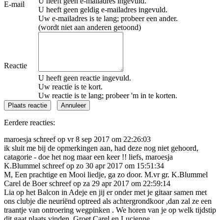
U heeft geen e-mailadres ingevuld.
E-mail
U heeft geen geldig e-mailadres ingevuld.
Uw e-mailadres is te lang; probeer een ander.
(wordt niet aan anderen getoond)
Reactie
U heeft geen reactie ingevuld.
Uw reactie is te kort.
Uw reactie is te lang; probeer 'm in te korten.
Eerdere reacties:
maroesja schreef op vr 8 sep 2017 om 22:26:03
ik sluit me bij de opmerkingen aan, had deze nog niet gehoord,
catagorie - doe het nog maar een keer !! liefs, maroesja
K.Blummel schreef op zo 30 apr 2017 om 15:51:34
M, Een prachtige en Mooi liedje, ga zo door. M.vr gr. K.Blummel
Carel de Boer schreef op za 29 apr 2017 om 22:59:14
Lia op het Balcon in Adeje en jij er onder met je gitaar samen met
ons clubje die neuriënd optreed als achtergrondkoor ,dan zal ze een
traantje van ontroering wegpinken . We horen van je op welk tijdstip
dit gaat plaats vinden .Groet Carel en Lucienne