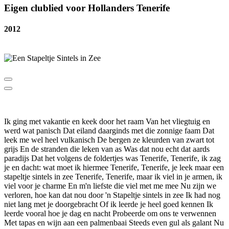
Eigen clublied voor Hollanders Tenerife
2012
Ik ging met vakantie en keek door het raam Van het vliegtuig en
werd wat panisch Dat eiland daarginds met die zonnige faam Dat
leek me wel heel vulkanisch De bergen ze kleurden van zwart tot
grijs En de stranden die leken van as Was dat nou echt dat aards
paradijs Dat het volgens de foldertjes was Tenerife, Tenerife, ik zag
je en dacht: wat moet ik hiermee Tenerife, Tenerife, je leek maar een
stapeltje sintels in zee Tenerife, Tenerife, maar ik viel in je armen, ik
viel voor je charme En m'n liefste die viel met me mee Nu zijn we
verloren, hoe kan dat nou door 'n Stapeltje sintels in zee Ik had nog
niet lang met je doorgebracht Of ik leerde je heel goed kennen Ik
leerde vooral hoe je dag en nacht Probeerde om ons te verwennen
Met tapas en wijn aan een palmenbaai Steeds even gul als galant Nu