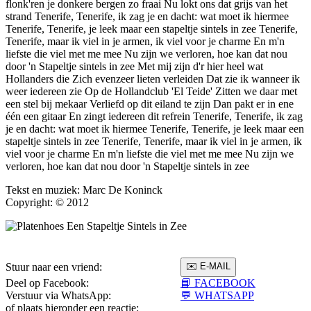
flonk'ren je donkere bergen zo fraai Nu lokt ons dat grijs van het
strand Tenerife, Tenerife, ik zag je en dacht: wat moet ik hiermee
Tenerife, Tenerife, je leek maar een stapeltje sintels in zee Tenerife,
Tenerife, maar ik viel in je armen, ik viel voor je charme En m'n
liefste die viel met me mee Nu zijn we verloren, hoe kan dat nou
door 'n Stapeltje sintels in zee Met mij zijn d'r hier heel wat
Hollanders die Zich evenzeer lieten verleiden Dat zie ik wanneer ik
weer iedereen zie Op de Hollandclub 'El Teide' Zitten we daar met
een stel bij mekaar Verliefd op dit eiland te zijn Dan pakt er in ene
één een gitaar En zingt iedereen dit refrein Tenerife, Tenerife, ik zag
je en dacht: wat moet ik hiermee Tenerife, Tenerife, je leek maar een
stapeltje sintels in zee Tenerife, Tenerife, maar ik viel in je armen, ik
viel voor je charme En m'n liefste die viel met me mee Nu zijn we
verloren, hoe kan dat nou door 'n Stapeltje sintels in zee
Tekst en muziek: Marc De Koninck
Copyright: © 2012
Stuur naar een vriend:
Deel op Facebook:
📘 FACEBOOK
Verstuur via WhatsApp:
💬 WHATSAPP
of plaats hieronder een reactie: