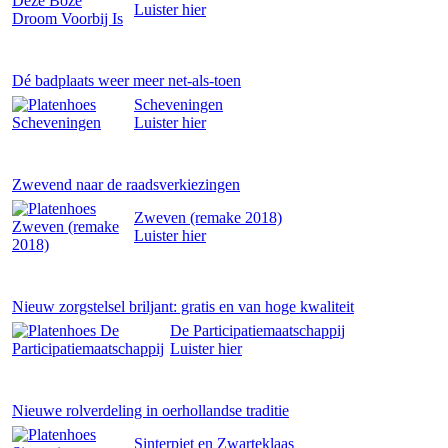
Luister
hier
Dé badplaats weer meer net-als-toen
Scheveningen
Luister
hier
Zwevend naar de raadsverkiezingen
Zweven (remake 2018)
Luister
hier
Nieuw zorgstelsel briljant: gratis en van hoge kwaliteit
De Participatiemaatschappij
Luister
hier
Nieuwe rolverdeling in oerhollandse traditie
Sinterpiet en Zwarteklaas