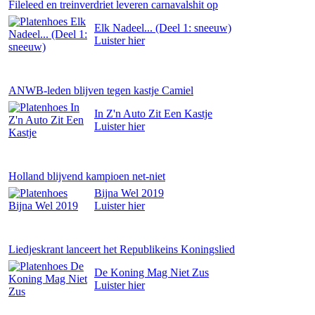
Fileleed en treinverdriet leveren carnavalshit op
Elk Nadeel... (Deel 1: sneeuw)
Luister
hier
ANWB-leden blijven tegen kastje Camiel
In Z'n Auto Zit Een Kastje
Luister
hier
Holland blijvend kampioen net-niet
Bijna Wel 2019
Luister
hier
Liedjeskrant lanceert het Republikeins Koningslied
De Koning Mag Niet Zus
Luister
hier