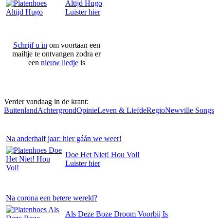
Altijd Hugo
Luister
hier
Schrijf u in
om voortaan een
mailtje te ontvangen zodra er
een
nieuw liedje
is
Verder vandaag in de krant:
Buitenland
Achtergrond
Opinie
Leven & Liefde
Regio
Newville Songs
Na anderhalf jaar: hier gáán we weer!
Doe Het Niet! Hou Vol!
Luister
hier
Na corona een betere wereld?
Als Deze Boze Droom Voorbij Is