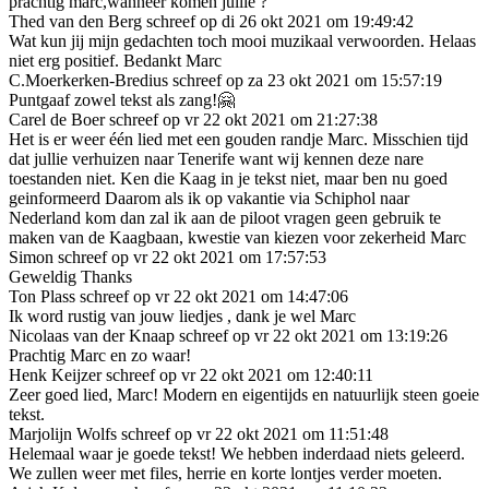
prachtig marc,wanneer komen jullie ?
Thed van den Berg schreef op di 26 okt 2021 om 19:49:42
Wat kun jij mijn gedachten toch mooi muzikaal verwoorden. Helaas
niet erg positief. Bedankt Marc
C.Moerkerken-Bredius schreef op za 23 okt 2021 om 15:57:19
Puntgaaf zowel tekst als zang!🤗
Carel de Boer schreef op vr 22 okt 2021 om 21:27:38
Het is er weer één lied met een gouden randje Marc. Misschien tijd
dat jullie verhuizen naar Tenerife want wij kennen deze nare
toestanden niet. Ken die Kaag in je tekst niet, maar ben nu goed
geinformeerd Daarom als ik op vakantie via Schiphol naar
Nederland kom dan zal ik aan de piloot vragen geen gebruik te
maken van de Kaagbaan, kwestie van kiezen voor zekerheid Marc
Simon schreef op vr 22 okt 2021 om 17:57:53
Geweldig Thanks
Ton Plass schreef op vr 22 okt 2021 om 14:47:06
Ik word rustig van jouw liedjes , dank je wel Marc
Nicolaas van der Knaap schreef op vr 22 okt 2021 om 13:19:26
Prachtig Marc en zo waar!
Henk Keijzer schreef op vr 22 okt 2021 om 12:40:11
Zeer goed lied, Marc! Modern en eigentijds en natuurlijk steen goeie
tekst.
Marjolijn Wolfs schreef op vr 22 okt 2021 om 11:51:48
Helemaal waar je goede tekst! We hebben inderdaad niets geleerd.
We zullen weer met files, herrie en korte lontjes verder moeten.