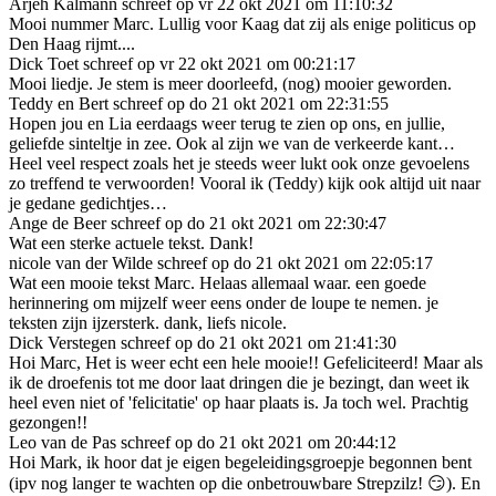
Arjeh Kalmann schreef op vr 22 okt 2021 om 11:10:32
Mooi nummer Marc. Lullig voor Kaag dat zij als enige politicus op
Den Haag rijmt....
Dick Toet schreef op vr 22 okt 2021 om 00:21:17
Mooi liedje. Je stem is meer doorleefd, (nog) mooier geworden.
Teddy en Bert schreef op do 21 okt 2021 om 22:31:55
Hopen jou en Lia eerdaags weer terug te zien op ons, en jullie,
geliefde sinteltje in zee. Ook al zijn we van de verkeerde kant…
Heel veel respect zoals het je steeds weer lukt ook onze gevoelens
zo treffend te verwoorden! Vooral ik (Teddy) kijk ook altijd uit naar
je gedane gedichtjes…
Ange de Beer schreef op do 21 okt 2021 om 22:30:47
Wat een sterke actuele tekst. Dank!
nicole van der Wilde schreef op do 21 okt 2021 om 22:05:17
Wat een mooie tekst Marc. Helaas allemaal waar. een goede
herinnering om mijzelf weer eens onder de loupe te nemen. je
teksten zijn ijzersterk. dank, liefs nicole.
Dick Verstegen schreef op do 21 okt 2021 om 21:41:30
Hoi Marc, Het is weer echt een hele mooie!! Gefeliciteerd! Maar als
ik de droefenis tot me door laat dringen die je bezingt, dan weet ik
heel even niet of 'felicitatie' op haar plaats is. Ja toch wel. Prachtig
gezongen!!
Leo van de Pas schreef op do 21 okt 2021 om 20:44:12
Hoi Mark, ik hoor dat je eigen begeleidingsgroepje begonnen bent
(ipv nog langer te wachten op die onbetrouwbare Strepzilz! 😏). En