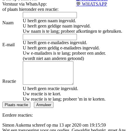
Verstuur via WhatsApp:
💬 WHATSAPP
of plaats hieronder een reactie:
U heeft geen naam ingevuld.
Naam
U heeft geen geldige naam ingevuld.
Uw naam is te lang; probeer afkortingen te gebruiken.
U heeft geen e-mailadres ingevuld.
E-mail
U heeft geen geldig e-mailadres ingevuld.
Uw e-mailadres is te lang; probeer een ander.
(wordt niet aan anderen getoond)
Reactie
U heeft geen reactie ingevuld.
Uw reactie is te kort.
Uw reactie is te lang; probeer 'm in te korten.
Eerdere reacties:
Simon Aukema schreef op ma 13 apr 2020 om 19:15:59
Wat een toevoeging voor ons oudjes. Geweldig bedankt, groet Ans