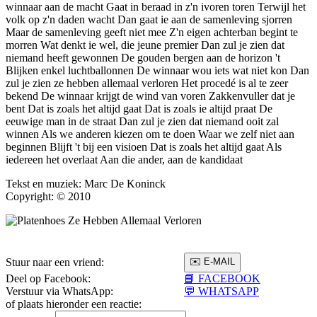
winnaar aan de macht Gaat in beraad in z'n ivoren toren Terwijl het
volk op z'n daden wacht Dan gaat ie aan de samenleving sjorren
Maar de samenleving geeft niet mee Z'n eigen achterban begint te
morren Wat denkt ie wel, die jeune premier Dan zul je zien dat
niemand heeft gewonnen De gouden bergen aan de horizon 't
Blijken enkel luchtballonnen De winnaar wou iets wat niet kon Dan
zul je zien ze hebben allemaal verloren Het procedé is al te zeer
bekend De winnaar krijgt de wind van voren Zakkenvuller dat je
bent Dat is zoals het altijd gaat Dat is zoals ie altijd praat De
eeuwige man in de straat Dan zul je zien dat niemand ooit zal
winnen Als we anderen kiezen om te doen Waar we zelf niet aan
beginnen Blijft 't bij een visioen Dat is zoals het altijd gaat Als
iedereen het overlaat Aan die ander, aan de kandidaat
Tekst en muziek: Marc De Koninck
Copyright: © 2010
Stuur naar een vriend:
Deel op Facebook:
📘 FACEBOOK
Verstuur via WhatsApp:
💬 WHATSAPP
of plaats hieronder een reactie: