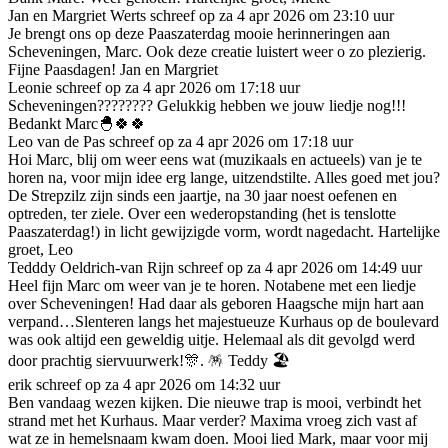
Jan en Margriet Werts schreef op za 4 apr 2026 om 23:10 uur
Je brengt ons op deze Paaszaterdag mooie herinneringen aan
Scheveningen, Marc. Ook deze creatie luistert weer o zo plezierig.
Fijne Paasdagen! Jan en Margriet
Leonie schreef op za 4 apr 2026 om 17:18 uur
Scheveningen???????? Gelukkig hebben we jouw liedje nog!!!
Bedankt Marc🐣🍀🍀
Leo van de Pas schreef op za 4 apr 2026 om 17:18 uur
Hoi Marc, blij om weer eens wat (muzikaals en actueels) van je te
horen na, voor mijn idee erg lange, uitzendstilte. Alles goed met jou?
De Strepzilz zijn sinds een jaartje, na 30 jaar noest oefenen en
optreden, ter ziele. Over een wederopstanding (het is tenslotte
Paaszaterdag!) in licht gewijzigde vorm, wordt nagedacht. Hartelijke
groet, Leo
Tedddy Oeldrich-van Rijn schreef op za 4 apr 2026 om 14:49 uur
Heel fijn Marc om weer van je te horen. Notabene met een liedje
over Scheveningen! Had daar als geboren Haagsche mijn hart aan
verpand…Slenteren langs het majestueuze Kurhaus op de boulevard
was ook altijd een geweldig uitje. Helemaal als dit gevolgd werd
door prachtig siervuurwerk!🎊. 🪅 Teddy 🏖️
erik schreef op za 4 apr 2026 om 14:32 uur
Ben vandaag wezen kijken. Die nieuwe trap is mooi, verbindt het
strand met het Kurhaus. Maar verder? Maxima vroeg zich vast af
wat ze in hemelsnaam kwam doen. Mooi lied Mark, maar voor mij