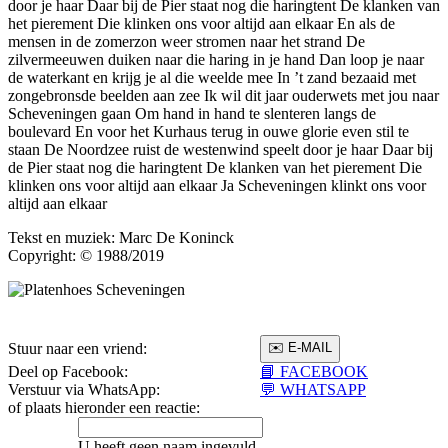
door je haar Daar bij de Pier staat nog die haringtent De klanken van
het pierement Die klinken ons voor altijd aan elkaar En als de
mensen in de zomerzon weer stromen naar het strand De
zilvermeeuwen duiken naar die haring in je hand Dan loop je naar
de waterkant en krijg je al die weelde mee In ’t zand bezaaid met
zongebronsde beelden aan zee Ik wil dit jaar ouderwets met jou naar
Scheveningen gaan Om hand in hand te slenteren langs de
boulevard En voor het Kurhaus terug in ouwe glorie even stil te
staan De Noordzee ruist de westenwind speelt door je haar Daar bij
de Pier staat nog die haringtent De klanken van het pierement Die
klinken ons voor altijd aan elkaar Ja Scheveningen klinkt ons voor
altijd aan elkaar
Tekst en muziek: Marc De Koninck
Copyright: © 1988/2019
Stuur naar een vriend:
Deel op Facebook:
📘 FACEBOOK
Verstuur via WhatsApp:
💬 WHATSAPP
of plaats hieronder een reactie:
U heeft geen naam ingevuld.